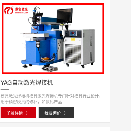
YAG自动激光焊接机
模具激光焊接机模具激光焊接机专门针对模具行业设计，
用于精密模具的修补，如数码产品···
了解详情
〉
我要询价
〉