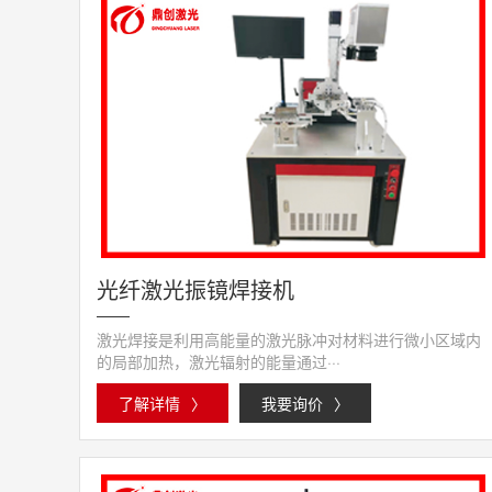
光纤激光振镜焊接机
激光焊接是利用高能量的激光脉冲对材料进行微小区域内
的局部加热，激光辐射的能量通过···
了解详情
〉
我要询价
〉