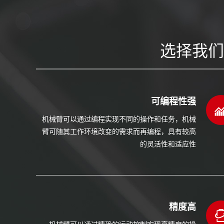
选择我们
可编程性强
机械臂可以通过编程实现不同的操作和任务，机械
臂可随其工作环境改变的需求而再编程，具有较高
的灵活性和适应性
精度高