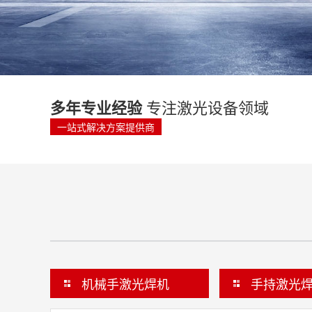
多年专业经验
专注激光设备领域
一站式解决方案提供商
机械手激光焊机
手持激光