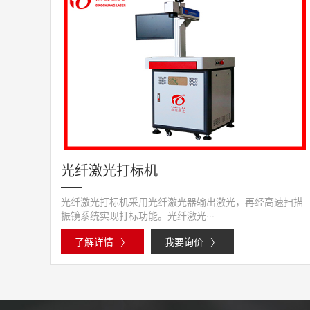
光纤激光打标机
光纤激光打标机采用光纤激光器输出激光，再经高速扫描
振镜系统实现打标功能。光纤激光···
了解详情
〉
我要询价
〉