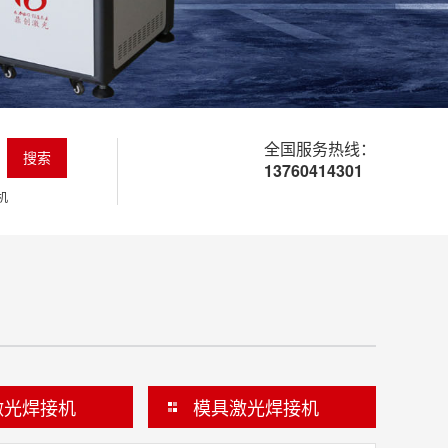
全国服务热线：
搜索
13760414301
机
激光焊接机
模具激光焊接机