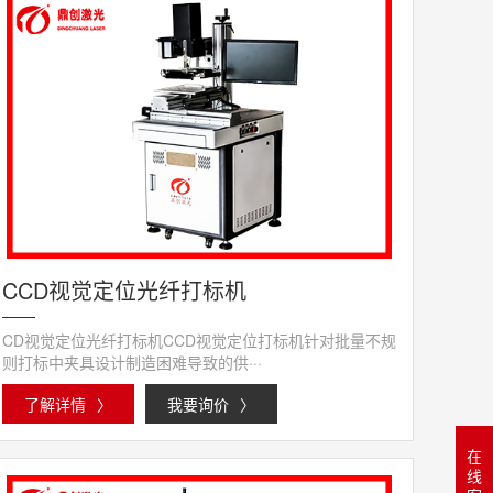
CCD视觉定位光纤打标机
CD视觉定位光纤打标机CCD视觉定位打标机针对批量不规
则打标中夹具设计制造困难导致的供···
了解详情
〉
我要询价
〉
在
线