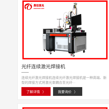
光纤连续激光焊接机
连续光纤激光焊接机连续光纤激光焊接机是一种高端、新
型的焊接方式将激光束耦合至光纤···
了解详情
〉
我要询价
〉