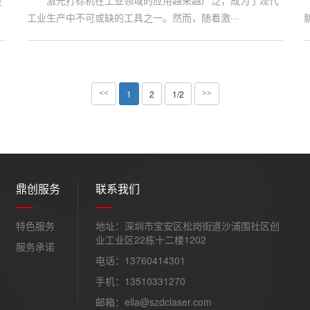
是
激光打标机在工业领域的应用越来越广泛，成为了现代
工业生产中不可或缺的工具之一。然而，随着激···
1
2
1/2
<<
>>
鼎创服务
联系我们
特色服务
地址：深圳市宝安区松岗街道沙浦围社区创
业工业区22栋十二楼1202
服务承诺
电话：13760414301
手机：13510331270
邮箱：ella@szdclaser.com