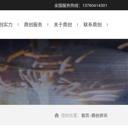
全国服务热线：13760414301
创实力
鼎创服务
关于鼎创
联系鼎创
您的位置：
首页
>
鼎创资讯