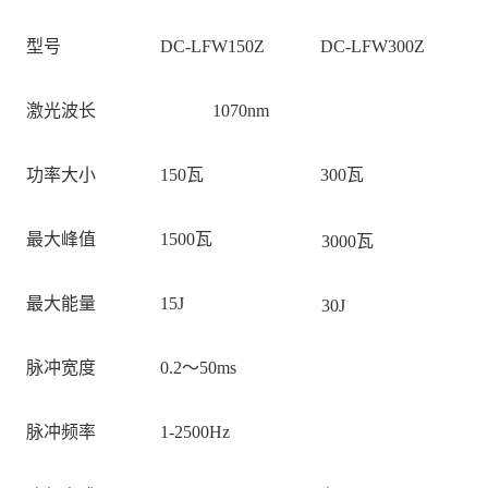
型号
DC-LFW150Z
DC-LFW300Z
激光波长
1070nm
功率大小
150
瓦
300
瓦
最大峰值
1500
瓦
3000
瓦
最大能量
15J
30J
脉冲宽度
0.2
～
50ms
脉冲频率
1-2500Hz